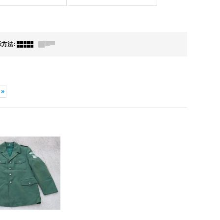
示方法
:
»