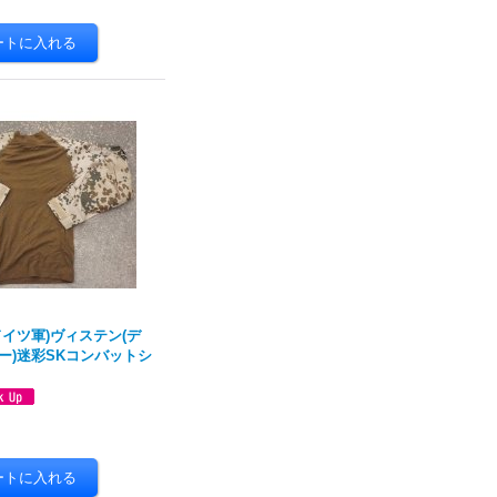
イツ軍)ヴィステン(デ
ー)迷彩SKコンバットシ