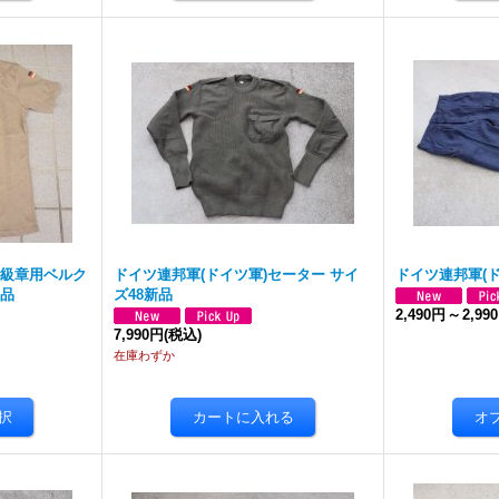
階級章用ベルク
ドイツ連邦軍(ドイツ軍)セーター サイ
ドイツ連邦軍(
新品
ズ48新品
2,490円
～
2,99
7,990円
(税込)
在庫わずか