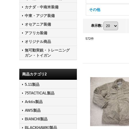
カナダ・中南米装備
その他
中東・アジア装備
オセアニア装備
表示数
:
アフリカ装備
572
件
オリジナル商品
無可動実銃・トレーニング
ガン・トイガン
商品カテゴリ2
5.11製品
75TACTICAL製品
Arktis製品
AWS製品
BIANCHI製品
BLACKHAWK!製品