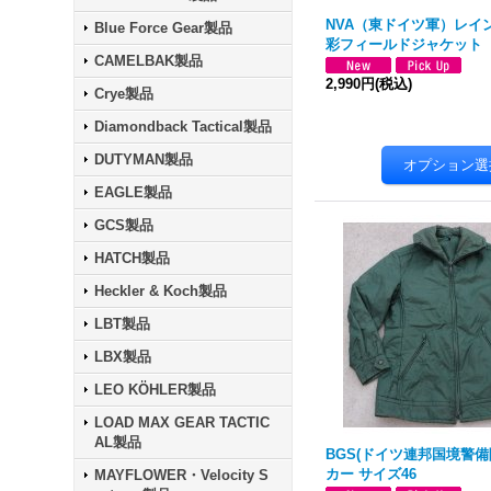
NVA（東ドイツ軍）レイ
Blue Force Gear製品
彩フィールドジャケット
CAMELBAK製品
2,990円
(税込)
Crye製品
Diamondback Tactical製品
DUTYMAN製品
EAGLE製品
GCS製品
HATCH製品
Heckler & Koch製品
LBT製品
LBX製品
LEO KÖHLER製品
LOAD MAX GEAR TACTIC
AL製品
BGS(ドイツ連邦国境警備
カー サイズ46
MAYFLOWER・Velocity S