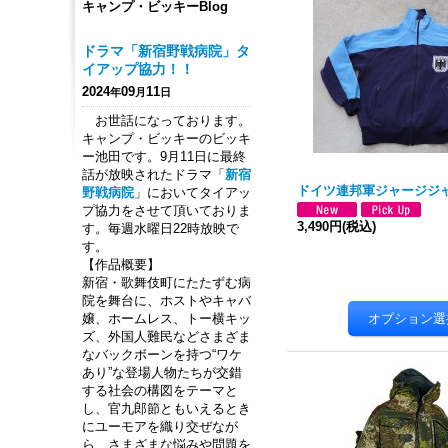
キャンプ・ビッキーBlog
ドラマ「新宿野戦病院」タ
イアップ協力！！
2024
09
11
年
月
日
お世話になっております。
キャンプ・ビッキーのビッキ
ー池田です。9月11日に最終
話が放映されたドラマ「
新宿
ドイツ連邦軍ジャージジ
野戦病院
」においてタイアッ
プ協力をさせて頂いておりま
3,490円
(税込)
す。毎週水曜日22時放映で
す。
【作品概要】
新宿・歌舞伎町にたたずむ病
院を舞台に、ホストやキャバ
嬢、ホームレス、トー横キッ
ズ、外国人難民などさまざま
なバックボーンを持つ“ワケ
あり”な登場人物たちが交錯
する社会の構図をテーマと
し、官九郎節ともいえるとき
にユーモアを織り交ぜなが
ら、さまざまな悩みや問題を