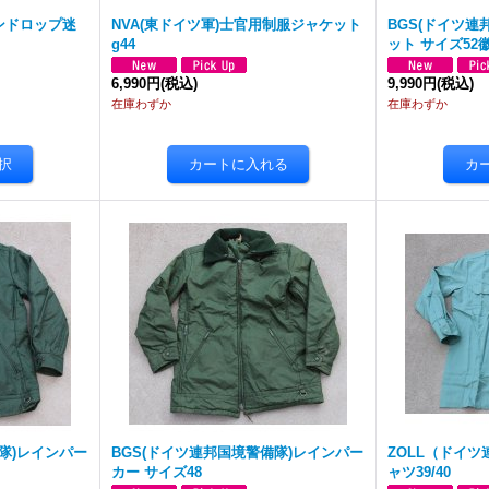
ンドロップ迷
NVA(東ドイツ軍)士官用制服ジャケット
BGS(ドイツ連
g44
ット サイズ52
6,990円
(税込)
9,990円
(税込)
在庫わずか
在庫わずか
隊)レインパー
BGS(ドイツ連邦国境警備隊)レインパー
ZOLL（ドイ
カー サイズ48
ャツ39/40