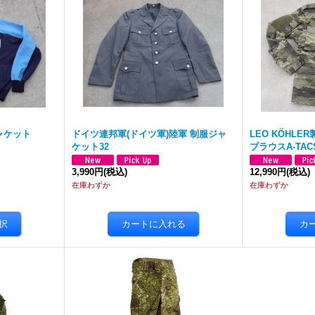
ャケット
ドイツ連邦軍(ドイツ軍)陸軍 制服ジャ
LEO KÖHL
ケット32
ブラウスA-TAC
3,990円
(税込)
12,990円
(税込)
在庫わずか
在庫わずか