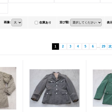
画像
:
並び順
:
在庫あり
表
1
2
3
4
5
6
...
29
次