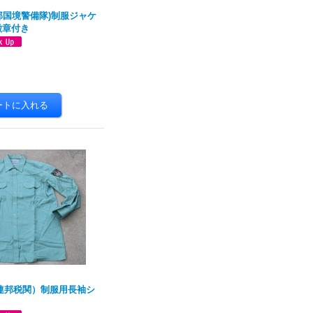
邦国境警備隊)制服ジャケ
徽章付き
ツ連邦税関）制服用長袖シ