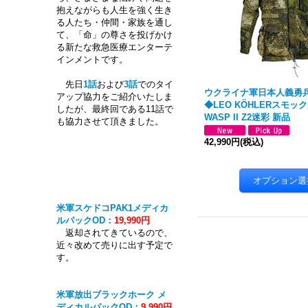
抱えながらも人生を強く生き
る人たち・仲間・家族を通し
て、「命」の尊さを投げかけ
る新たな救急医療エンターテ
インメントです。
先日
1話
および
3話
でのタイ
ウクライナ軍日本人義勇
アップ協力をご紹介いたしま
◆LEO KÖHLERスモックPh
したが、最終回である11話で
WASP II Z2迷彩 新品
も協力させて頂きました。
42,990円
(税込)
米軍スケドコPAK1メディカ
ルパックOD：
19,990円
返却されてきているので、
近々改めて売りに出す予定で
す。
米軍放出ブラックホーク メ
ディカルパックOD：
9,990円