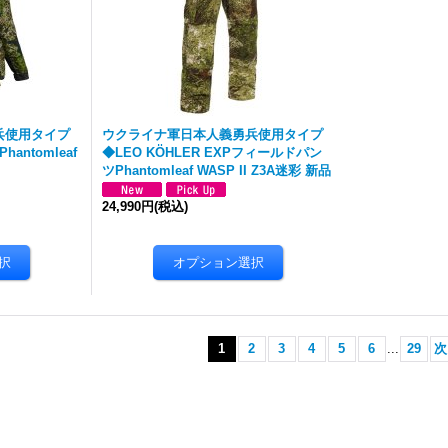
兵使用タイプ
ウクライナ軍日本人義勇兵使用タイプ
antomleaf
◆LEO KÖHLER EXPフィールドパン
ツPhantomleaf WASP II Z3A迷彩 新品
24,990円
(税込)
1
2
3
4
5
6
...
29
次