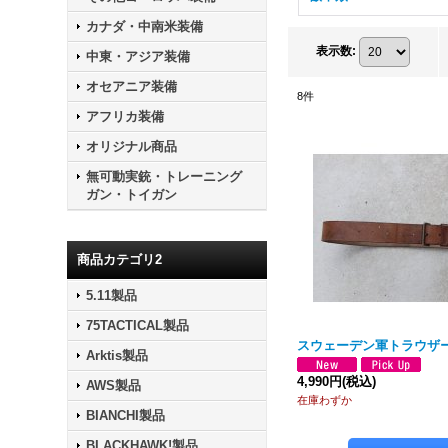
カナダ・中南米装備
表示数
:
中東・アジア装備
オセアニア装備
8
件
アフリカ装備
オリジナル商品
無可動実銃・トレーニング
ガン・トイガン
商品カテゴリ2
5.11製品
75TACTICAL製品
スウェーデン軍トラウザー
Arktis製品
4,990円
(税込)
AWS製品
在庫わずか
BIANCHI製品
BLACKHAWK!製品