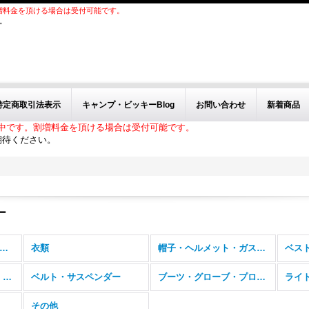
増料金を頂ける場合は受付可能です。
。
特定商取引法表示
キャンプ・ビッキーBlog
お問い合わせ
新着商品
中です。割増料金を頂ける場合は受付可能です。
期待ください。
ー
その他ヨーロッパ装備 (全商品)
衣類
帽子・ヘルメット・ガスマスク・ゴーグル
バッグ、バックパック、フィールドパック
ベルト・サスペンダー
ブーツ・グローブ・プロテクター
その他