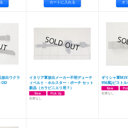
兵放出ウクラ
イタリア軍放出メーカー不明デューテ
ギリシャ軍M19
OD
ィベルト・ホルスター・ポーチ セット
956風)ピスト
新品（カラビニエリ用？）
在庫なし
在庫なし