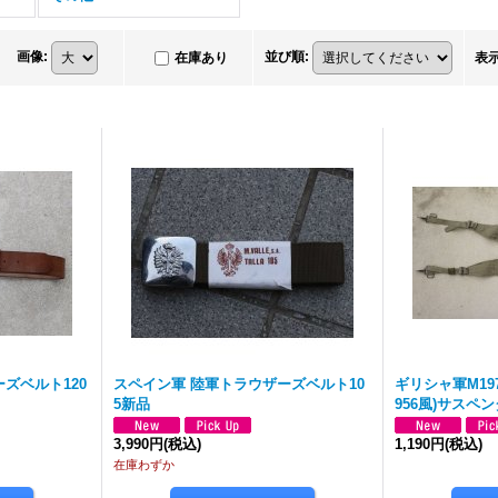
画像
:
並び順
:
在庫あり
表
ズベルト120
スペイン軍 陸軍トラウザーズベルト10
ギリシャ軍M19
5新品
956風)サスペ
3,990円
(税込)
1,190円
(税込)
在庫わずか