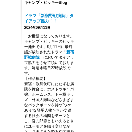
キャンプ・ビッキーBlog
ドラマ「新宿野戦病院」タ
イアップ協力！！
2024
09
11
年
月
日
お世話になっております。
キャンプ・ビッキーのビッキ
ー池田です。9月11日に最終
話が放映されたドラマ「
新宿
野戦病院
」においてタイアッ
プ協力をさせて頂いておりま
す。毎週水曜日22時放映で
す。
【作品概要】
新宿・歌舞伎町にたたずむ病
院を舞台に、ホストやキャバ
嬢、ホームレス、トー横キッ
ズ、外国人難民などさまざま
なバックボーンを持つ“ワケ
あり”な登場人物たちが交錯
する社会の構図をテーマと
し、官九郎節ともいえるとき
にユーモアを織り交ぜなが
ら、さまざまな悩みや問題を