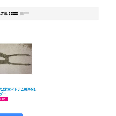
示方法
:
71(米軍ベトナム戦争M1
ンダー