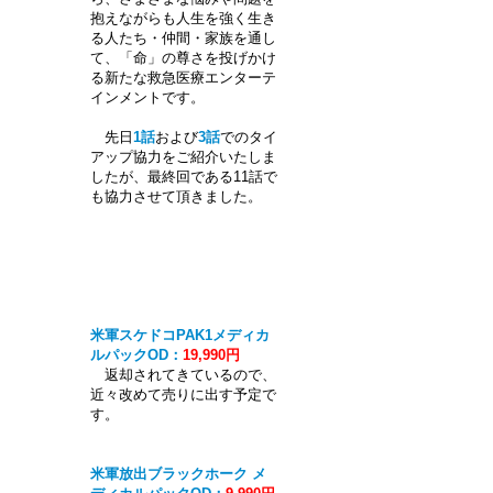
抱えながらも人生を強く生き
る人たち・仲間・家族を通し
て、「命」の尊さを投げかけ
る新たな救急医療エンターテ
インメントです。
先日
1話
および
3話
でのタイ
アップ協力をご紹介いたしま
したが、最終回である11話で
も協力させて頂きました。
米軍スケドコPAK1メディカ
ルパックOD：
19,990円
返却されてきているので、
近々改めて売りに出す予定で
す。
米軍放出ブラックホーク メ