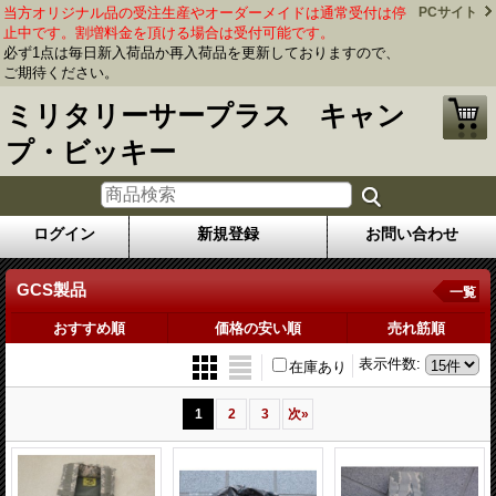
当方オリジナル品の受注生産やオーダーメイドは通常受付は停
PCサイト
止中です。割増料金を頂ける場合は受付可能です。
必ず1点は毎日新入荷品か再入荷品を更新しておりますので、
ご期待ください。
ミリタリーサープラス キャン
プ・ビッキー
ログイン
新規登録
お問い合わせ
GCS製品
一覧
おすすめ順
価格の安い順
売れ筋順
表示件数
:
在庫あり
1
2
3
次
»