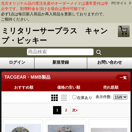
当方オリジナル品の受注生産やオーダーメイドは通常受付は停
PCサイト
止中です。割増料金を頂ける場合は受付可能です。
必ず1点は毎日新入荷品か再入荷品を更新しておりますので、
ご期待ください。
ミリタリーサープラス キャン
プ・ビッキー
ログイン
新規登録
お問い合わせ
TACGEAR・MMB製品
一覧
おすすめ順
価格の安い順
売れ筋順
表示件数
:
在庫あり
1
2
次
»