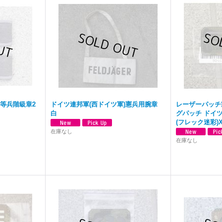
二等兵階級章2
ドイツ連邦軍(西ドイツ軍)憲兵用腕章
レーザーパッチ
白
グパッチ ドイ
(フレック迷彩)
在庫なし
在庫なし