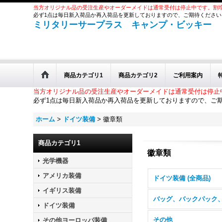
当方オリジナル品の受注生産やオーダーメイドは通常受付は停止中です。割
必ず1点は毎日新入荷品か再入荷品を更新しておりますので、ご期待ください
ミリタリーサープラス キャンプ・ビッキー
商品カテゴリ1
商品カテゴリ2
ご利用案内
当方オリジナル品の受注生産やオーダーメイドは通常受付は停止
必ず1点は毎日新入荷品か再入荷品を更新しておりますので、ご
ホーム
>
ドイツ装備
>
徽章類
商品カテゴリ1
徽章類
光学機器
アメリカ装備
ドイツ装備 (全商品)
イギリス装備
ドイツ装備
その他
その他ヨーロッパ装備