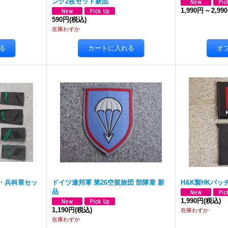
ング2枚セット新品
1,990円
～
2,99
590円
(税込)
在庫わずか
・兵科章セッ
ドイツ連邦軍 第26空挺旅団 部隊章 新
H&K製HKパッ
品
1,990円
(税込)
1,190円
(税込)
在庫わずか
在庫わずか