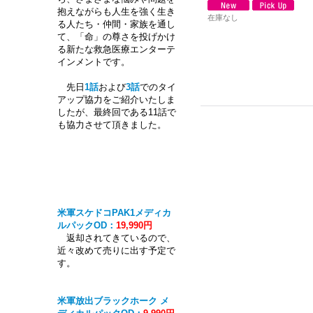
抱えながらも人生を強く生き
在庫なし
る人たち・仲間・家族を通し
て、「命」の尊さを投げかけ
る新たな救急医療エンターテ
インメントです。
先日
1話
および
3話
でのタイ
アップ協力をご紹介いたしま
したが、最終回である11話で
も協力させて頂きました。
米軍スケドコPAK1メディカ
ルパックOD：
19,990円
返却されてきているので、
近々改めて売りに出す予定で
す。
米軍放出ブラックホーク メ