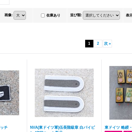
画像
:
並び順
:
在庫あり
表
1
2
次
»
パッチ
NVA(東ドイツ軍)伍長階級章 白パイピ
東ドイツ 略綬・