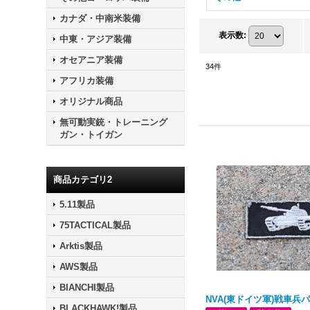
カナダ・中南米装備
表示数
:
中東・アジア装備
オセアニア装備
34
件
アフリカ装備
オリジナル商品
無可動実銃・トレーニング
ガン・トイガン
商品カテゴリ2
5.11製品
75TACTICAL製品
Arktis製品
AWS製品
BIANCHI製品
NVA(東ドイツ軍)戦車兵
BLACKHAWK!製品