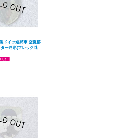
製ドイツ連邦軍 空挺部
クター迷彩(フレック迷