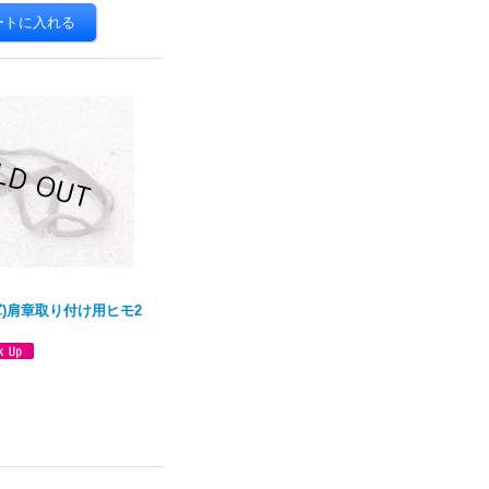
軍)肩章取り付け用ヒモ2