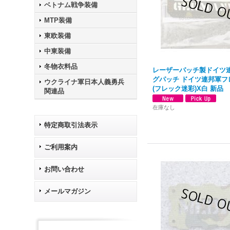
ベトナム戦争装備
MTP装備
東欧装備
中東装備
冬物衣料品
レーザーパッチ製ドイツ連
グパッチ ドイツ連邦軍フ
ウクライナ軍日本人義勇兵
(フレック迷彩)X白 新品
関連品
在庫なし
特定商取引法表示
ご利用案内
お問い合わせ
メールマガジン