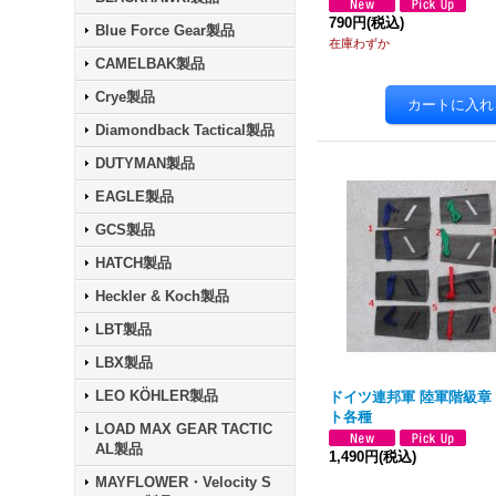
790円
(税込)
Blue Force Gear製品
在庫わずか
CAMELBAK製品
Crye製品
Diamondback Tactical製品
DUTYMAN製品
EAGLE製品
GCS製品
HATCH製品
Heckler & Koch製品
LBT製品
LBX製品
LEO KÖHLER製品
ドイツ連邦軍 陸軍階級章
ト各種
LOAD MAX GEAR TACTIC
AL製品
1,490円
(税込)
MAYFLOWER・Velocity S