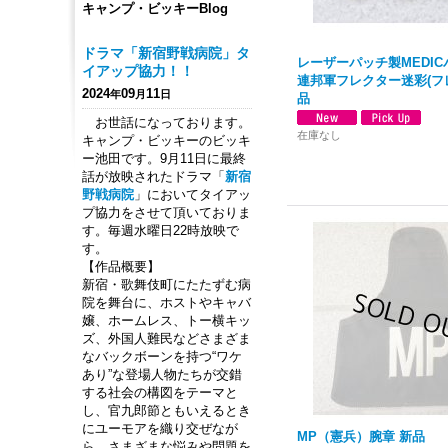
キャンプ・ビッキーBlog
ドラマ「新宿野戦病院」タ
レーザーパッチ製MEDIC
イアップ協力！！
連邦軍フレクター迷彩(フ
2024
09
11
年
月
日
品
お世話になっております。
在庫なし
キャンプ・ビッキーのビッキ
ー池田です。9月11日に最終
話が放映されたドラマ「
新宿
野戦病院
」においてタイアッ
プ協力をさせて頂いておりま
す。毎週水曜日22時放映で
す。
【作品概要】
新宿・歌舞伎町にたたずむ病
院を舞台に、ホストやキャバ
嬢、ホームレス、トー横キッ
ズ、外国人難民などさまざま
なバックボーンを持つ“ワケ
あり”な登場人物たちが交錯
する社会の構図をテーマと
し、官九郎節ともいえるとき
にユーモアを織り交ぜなが
MP（憲兵）腕章 新品
ら、さまざまな悩みや問題を