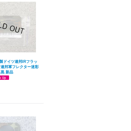
製ドイツ連邦IRフラッ
ツ連邦軍フレクター迷彩
X黒 新品