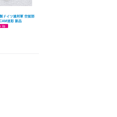
製ドイツ連邦軍 空挺部
ICAM迷彩 新品