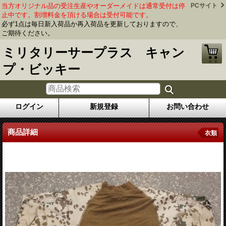
当方オリジナル品の受注生産やオーダーメイドは通常受付は停
PCサイト
止中です。割増料金を頂ける場合は受付可能です。
必ず1点は毎日新入荷品か再入荷品を更新しておりますので、
ご期待ください。
ミリタリーサープラス キャン
プ・ビッキー
ログイン
新規登録
お問い合わせ
商品詳細
衣類