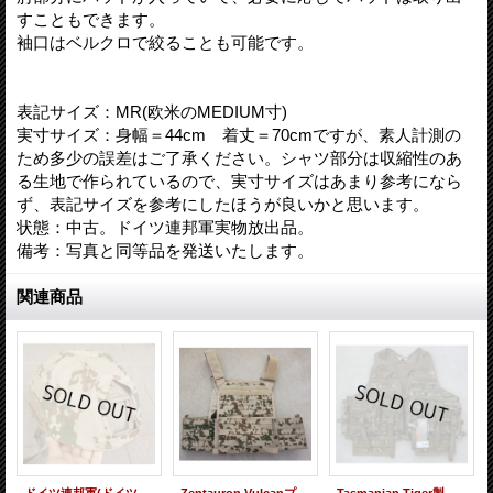
すこともできます。
袖口はベルクロで絞ることも可能です。
表記サイズ：MR(欧米のMEDIUM寸)
実寸サイズ：身幅＝44cm 着丈＝70cmですが、素人計測の
ため多少の誤差はご了承ください。シャツ部分は収縮性のあ
る生地で作られているので、実寸サイズはあまり参考になら
ず、表記サイズを参考にしたほうが良いかと思います。
状態：中古。ドイツ連邦軍実物放出品。
備考：写真と同等品を発送いたします。
関連商品
ドイツ連邦軍(ドイツ軍)OPS-CORE FAST用ヴィステン(デザートフレクター)迷彩ヘルメットカバー
Zentauron Vulcanプレートキャリア ドイツ連邦軍デザートフレクター迷彩(ヴィステン迷彩)新品
Tasmanian Tiger製アムニションベストMULTICAM迷彩 新品