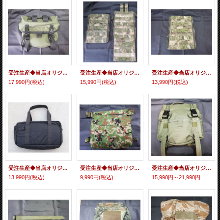
受注生産◆当店オリジナル品SOE型フィールドパック新品
受注生産◆当店オリジナル品Zip On MAPアダプター新品
受注生産◆当店オリジナル品Zip On ミニMAPアダプター新品
17,990円
(税込)
15,990円
(税込)
13,990円
(税込)
受注生産◆当店オリジナル品スクールバッグ風リバーシブルタクティカルバッグ新品
受注生産◆当店オリジナル品 自衛隊型ガスマスクバッグ新品
受注生産◆当店オリジナル品 某FPS風フィールドパック新品
13,990円
(税込)
9,990円
(税込)
15,990円～21,990円
(税込)