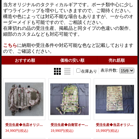
当方オリジナルのタクティカルギアです。ポーチ類中心に少し
ずつラインナップを増やしていきますので、ご期待ください。
構造や色によっては対応不能な場合もありますが、一からのオ
ーダーメイドも可能ですので、ご相談ください。
在庫切れの品の受注生産、掲載品と同タイプの色違いの製作、
細部のカスタムなども対応可能です。
こちら
に納期や受注条件や対応可能な色など記載しております
ので、ご確認ください。
おすすめ順
価格の安い順
売れ筋順
表示件数
:
在庫あり
受注生産◆当店オリジナル品LBT-1476A型アサルトパック新品
受注生産◆自衛官オーダー当店オリジナル品タスマニアンタイガー風バックパック新品
受注生産◆当店オリジナル品ローカルメイド品型アリスパックフレーム用MOLLEパネル新品
34,990円
(税込)
19,990円
(税込)
15,990円
(税込)