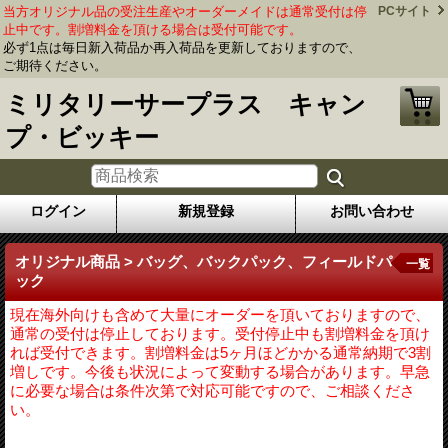
当方オリジナル品の受注生産やオーダーメイドは通常受付は停
PCサイト
止中です。割増料金を頂ける場合は受付可能です。
必ず1点は毎日新入荷品か再入荷品を更新しておりますので、
ご期待ください。
ミリタリーサープラス キャン
プ・ビッキー
ログイン
新規登録
お問い合わせ
オリジナル商品 > バッグ、バックパック、フィールドパ
一覧
ック
現在海外向けも含めて大量にオーダーを頂いておりますので、
通常の受付は停止しております。受付停止中も割増料金を頂け
れば受付できます。割増料金は5ヶ月ほどかかる通常納期で3割
増しです。今後も状況によって変動する場合があります。早急
に必要な場合は条件次第で対応可能ですので、ご相談くださ
い。