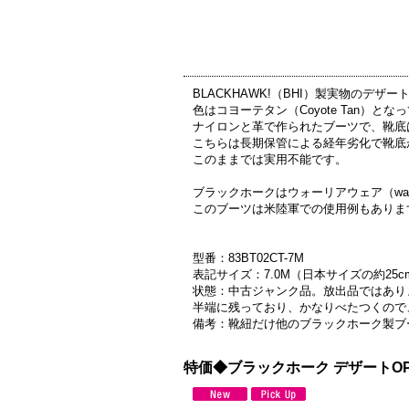
BLACKHAWK!（BHI）製実物のデザートOP
色はコヨーテタン（Coyote Tan）と
ナイロンと革で作られたブーツで、靴底
こちらは長期保管による経年劣化で靴底
このままでは実用不能です。
ブラックホークはウォーリアウェア（war
このブーツは米陸軍での使用例もありま
型番：83BT02CT-7M
表記サイズ：7.0M（日本サイズの約25c
状態：中古ジャンク品。放出品ではあり
半端に残っており、かなりべたつくので
備考：靴紐だけ他のブラックホーク製ブ
特価◆ブラックホーク デザートOP