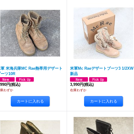
軍 米海兵隊MC Rae熱帯用デザート
米軍Mc Raeデザートブーツ3 1/2XW
ーツ10R
新品
,990円
(税込)
3,990円
(税込)
庫わずか
在庫わずか