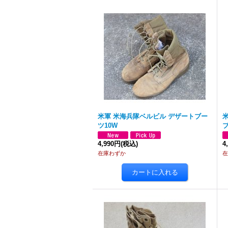
米軍 米海兵隊ベルビル デザートブー
米
ツ10W
ブ
4,990円
(税込)
4
在庫わずか
在