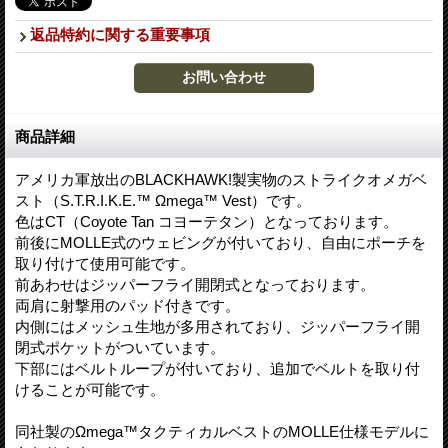
返品特約に関する重要事項
商品詳細
アメリカ軍放出のBLACKHAWK!製実物のストライクオメガベ
スト（S.T.R.I.K.E.™ Ωmega™ Vest）です。
色はCT（Coyote Tan コヨーテタン）となっております。
前後にMOLLE式のウェビングが付いており、自由にポーチを
取り付けて使用可能です。
前あわせはジッパーフライ開閉式となっております。
両肩に射撃用のパッド付きです。
内側にはメッシュ生地が多用されており、ジッパーフライ開
閉式ポケットがついています。
下部にはベルトループが付いており、追加でベルトを取り付
けることが可能です。
同社製のΩmega™タクティカルベストのMOLLE仕様モデルに