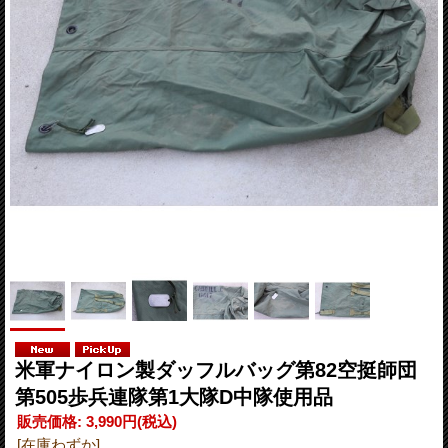
米軍ナイロン製ダッフルバッグ第82空挺師団
第505歩兵連隊第1大隊D中隊使用品
販売価格
:
3,990円
(税込)
[在庫わずか]