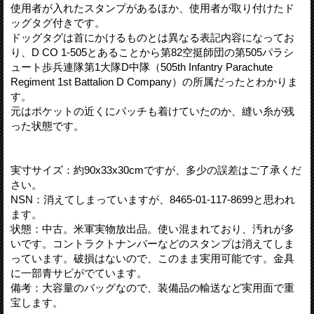
使用者が入れたスタンプがあるほか、使用者が取り付けたド
ッグタグ付きです。
ドッグタグは首にかけるものとは異なる表記内容になってお
り、D CO 1-505とあることから第82空挺師団の第505パラシ
ュート歩兵連隊第1大隊D中隊（505th Infantry Parachute
Regiment 1st Battalion D Company）の所属だったとわかりま
す。
元はポケットの近くにパッチも着けていたのか、縫い糸が残
った状態です。
実寸サイズ：約90x33x30cmですが、多少の誤差はご了承くだ
さい。
NSN：消えてしまっていますが、8465-01-117-8699と思われ
ます。
状態：中古。米軍実物放出品。使い混まれており、汚れが多
いです。コントラクトナンバーなどのスタンプは消えてしま
っています。破損はないので、このまま実用可能です。金具
に一部青サビがでています。
備考：大容量のバッグなので、装備品の輸送など実用面で重
宝します。