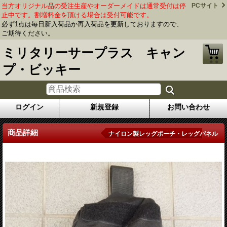
当方オリジナル品の受注生産やオーダーメイドは通常受付は停
PCサイト
止中です。割増料金を頂ける場合は受付可能です。
必ず1点は毎日新入荷品か再入荷品を更新しておりますので、
ご期待ください。
ミリタリーサープラス キャン
プ・ビッキー
ログイン
新規登録
お問い合わせ
商品詳細
ナイロン製レッグポーチ・レッグパネル