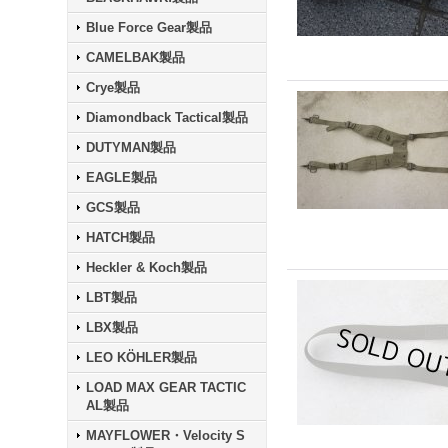
Blue Force Gear製品
CAMELBAK製品
Crye製品
Diamondback Tactical製品
DUTYMAN製品
EAGLE製品
GCS製品
HATCH製品
Heckler & Koch製品
LBT製品
LBX製品
LEO KÖHLER製品
LOAD MAX GEAR TACTIC
AL製品
MAYFLOWER・Velocity S