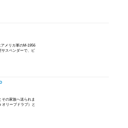
アメリカ軍のM-1956
H型サスペンダーで、ピ
D
とその家族へ送られま
ab オリーブドラブ）と