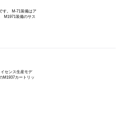
す。 M-71装備はア
 M1971装備のサス
Rのライセンス生産モデ
のM1937カートリッ