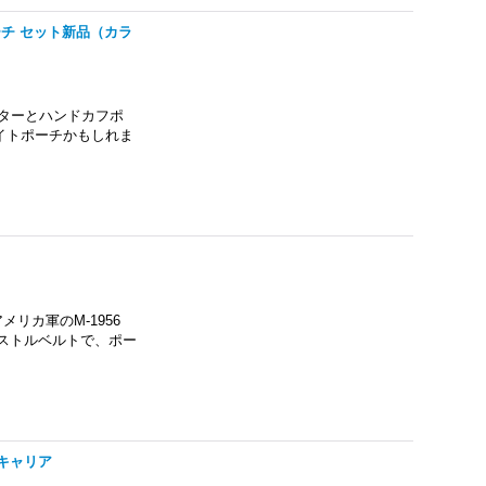
チ セット新品（カラ
ターとハンドカフポ
イトポーチかもしれま
メリカ軍のM-1956
ピストルベルトで、ポー
グキャリア