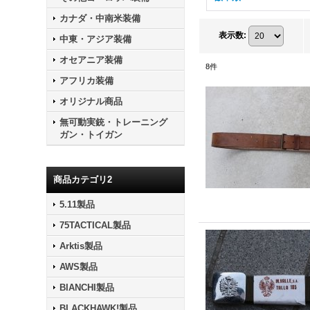
カナダ・中南米装備
表示数
:
中東・アジア装備
オセアニア装備
8
件
アフリカ装備
オリジナル商品
無可動実銃・トレーニング
ガン・トイガン
商品カテゴリ2
5.11製品
75TACTICAL製品
Arktis製品
AWS製品
BIANCHI製品
BLACKHAWK!製品