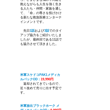
抱えながらも人生を強く生き
る人たち・仲間・家族を通し
て、「命」の尊さを投げかけ
る新たな救急医療エンターテ
インメントです。
先日
1話
および
3話
でのタイ
アップ協力をご紹介いたしま
したが、最終回である11話で
も協力させて頂きました。
米軍スケドコPAK1メディカ
ルパックOD：
19,990円
返却されてきているので、
近々改めて売りに出す予定で
す。
米軍放出ブラックホーク メ