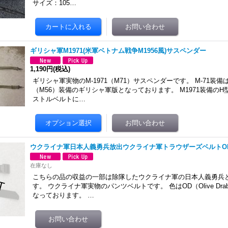
サイズ：105…
ギリシャ軍M1971(米軍ベトナム戦争M1956風)サスペンダー
1,190円
(税込)
ギリシャ軍実物のM-1971（M71）サスペンダーです。 M-71装備は
（M56）装備のギリシャ軍版となっております。 M1971装備の
ストルベルトに…
ウクライナ軍日本人義勇兵放出ウクライナ軍トラウザーズベルトO
在庫なし
こちらの品の収益の一部は除隊したウクライナ軍の日本人義勇兵
す。 ウクライナ軍実物のパンツベルトです。 色はOD（Olive Dr
なっております。 …