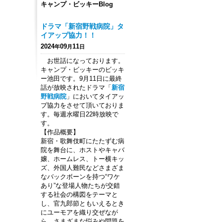
キャンプ・ビッキーBlog
ドラマ「新宿野戦病院」タ
イアップ協力！！
2024
09
11
年
月
日
お世話になっております。
キャンプ・ビッキーのビッキ
ー池田です。9月11日に最終
話が放映されたドラマ「
新宿
野戦病院
」においてタイアッ
プ協力をさせて頂いておりま
す。毎週水曜日22時放映で
す。
【作品概要】
新宿・歌舞伎町にたたずむ病
院を舞台に、ホストやキャバ
嬢、ホームレス、トー横キッ
ズ、外国人難民などさまざま
なバックボーンを持つ“ワケ
あり”な登場人物たちが交錯
する社会の構図をテーマと
し、官九郎節ともいえるとき
にユーモアを織り交ぜなが
ら、さまざまな悩みや問題を