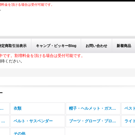
増料金を頂ける場合は受付可能です。
。
特定商取引法表示
キャンプ・ビッキーBlog
お問い合わせ
新着商品
中です。割増料金を頂ける場合は受付可能です。
期待ください。
ー
その他ヨーロッパ装備 (全商品)
衣類
帽子・ヘルメット・ガスマスク・ゴーグル
バッグ、バックパック、フィールドパック
ベルト・サスペンダー
ブーツ・グローブ・プロテクター
その他