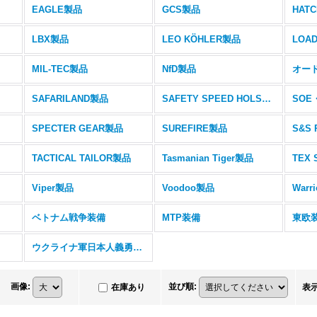
EAGLE製品
GCS製品
HAT
LBX製品
LEO KÖHLER製品
MIL-TEC製品
NfD製品
オー
SAFARILAND製品
SAFETY SPEED HOLSTER製品
SOE
SPECTER GEAR製品
SUREFIRE製品
S&S 
TACTICAL TAILOR製品
Tasmanian Tiger製品
Viper製品
Voodoo製品
ベトナム戦争装備
MTP装備
東欧
ウクライナ軍日本人義勇兵関連品
画像
:
並び順
:
在庫あり
表