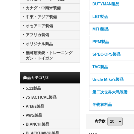
DUTYMAN製品
カナダ・中南米装備
LBT製品
中東・アジア装備
オセアニア装備
MFH製品
アフリカ装備
PPM製品
オリジナル商品
無可動実銃・トレーニング
SPEC-OPS製品
ガン・トイガン
TAG製品
商品カテゴリ2
Uncle Mike's製品
5.11製品
第二次世界大戦装備
75TACTICAL製品
冬物衣料品
Arktis製品
AWS製品
表示数
:
BIANCHI製品
BLACKHAWK!製品