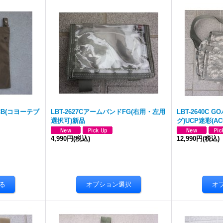
CB(コヨーテブ
LBT-2627CアームバンドFG(右用・左用
LBT-2640C
選択可)新品
グ)UCP迷彩(A
4,990円
(税込)
12,990円
(税込)