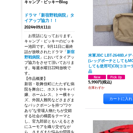
キャンプ・ビッキーBlog
ドラマ「新宿野戦病院」タ
イアップ協力！！
2024
09
11
年
月
日
お世話になっております。
キャンプ・ビッキーのビッキ
ー池田です。9月11日に最終
話が放映されたドラマ「
新宿
米軍JBC LBT-2648B
野戦病院
」においてタイアッ
(レッグポーチとしてもM
プ協力をさせて頂いておりま
しても使用可)CB(コヨー
す。毎週水曜日22時放映で
品
す。
【作品概要】
5,990円
(税込)
新宿・歌舞伎町にたたずむ病
在庫わずか
院を舞台に、ホストやキャバ
嬢、ホームレス、トー横キッ
ズ、外国人難民などさまざま
なバックボーンを持つ“ワケ
あり”な登場人物たちが交錯
する社会の構図をテーマと
し、官九郎節ともいえるとき
にユーモアを織り交ぜなが
ら、さまざまな悩みや問題を