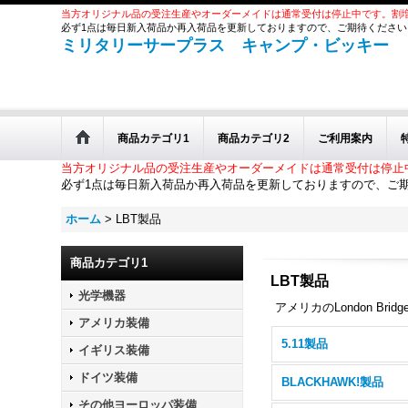
当方オリジナル品の受注生産やオーダーメイドは通常受付は停止中です。割
必ず1点は毎日新入荷品か再入荷品を更新しておりますので、ご期待ください
ミリタリーサープラス キャンプ・ビッキー
商品カテゴリ1
商品カテゴリ2
ご利用案内
当方オリジナル品の受注生産やオーダーメイドは通常受付は停止
必ず1点は毎日新入荷品か再入荷品を更新しておりますので、ご
ホーム
>
LBT製品
商品カテゴリ1
LBT製品
光学機器
アメリカのLondon Br
アメリカ装備
5.11製品
イギリス装備
ドイツ装備
BLACKHAWK!製品
その他ヨーロッパ装備