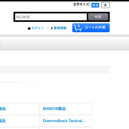
文字サイズ
:
0
カートの中身
ログイン
新規登録
製品
BIANCHI製品
e製品
Diamondback Tactical製品