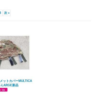
3
次
»
ヘルメットカバーMULTICA
X-LARGE新品