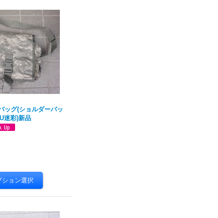
 GOバッグ(ショルダーバッ
CU迷彩)新品