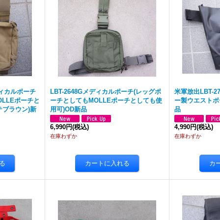
メディカルポーチ
LBT-2648Gメディカルポーチ(レッグポ
米軍放出LBT-2
OLLEポーチと
ーチとしてもMOLLEポーチとしても使
ー製ウエストポ
テブラウン)新
用可)OD新品
品
6,990円
(税込)
4,990円
(税込)
在庫わずか
在庫わずか