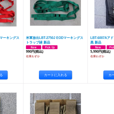
ODマーキングス
米軍放出LBT-2750J EODマーキングス
LBT-6007
トラップ緑 新品
黒 新品
990円
(税込)
5,990円
(税込)
在庫わずか
在庫わずか