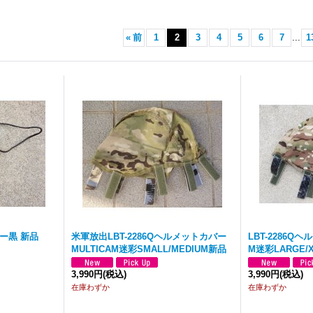
«
前
1
2
3
4
5
6
7
...
1
ルダー黒 新品
米軍放出LBT-2286Qヘルメットカバー
LBT-2286Q
MULTICAM迷彩SMALL/MEDIUM新品
M迷彩LARGE/
3,990円
(税込)
3,990円
(税込)
在庫わずか
在庫わずか