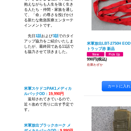
抱えながらも人生を強く生き
る人たち・仲間・家族を通し
て、「命」の尊さを投げかけ
る新たな救急医療エンターテ
インメントです。
先日
1話
および
3話
でのタイ
アップ協力をご紹介いたしま
米軍放出LBT-2750H E
したが、最終回である11話で
トラップ赤 新品
も協力させて頂きました。
990円
(税込)
在庫わずか
米軍スケドコPAK1メディカ
ルパックOD：
19,990円
返却されてきているので、
近々改めて売りに出す予定で
す。
米軍放出ブラックホーク メ
ディカルパックOD：
9,990円