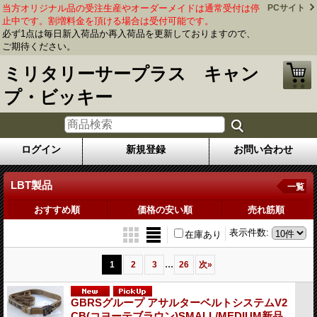
当方オリジナル品の受注生産やオーダーメイドは通常受付は停
PCサイト
止中です。割増料金を頂ける場合は受付可能です。
必ず1点は毎日新入荷品か再入荷品を更新しておりますので、
ご期待ください。
ミリタリーサープラス キャン
プ・ビッキー
ログイン
新規登録
お問い合わせ
LBT製品
一覧
おすすめ順
価格の安い順
売れ筋順
表示件数
:
在庫あり
...
1
2
3
26
次
»
GBRSグループ アサルターベルトシステムV2
CB(コヨーテブラウン)SMALL/MEDIUM新品