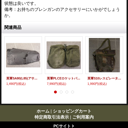
状態は良いです。
備考：お持ちのブレンガンのアクセサリーにいかがでしょう
か。
関連商品
英軍SA80(L85)アサルトライフル用ハンドガードカバー後期型?
英軍PLCEロケットパックOD
英軍S10レスピレーター用ガスマスクバッグDPM迷彩
1,490円
(税込)
7,990円
(税込)
1,990円
(税込)
ホーム
|
ショッピングカート
特定商取引法表示
|
ご利用案内
PCサイト