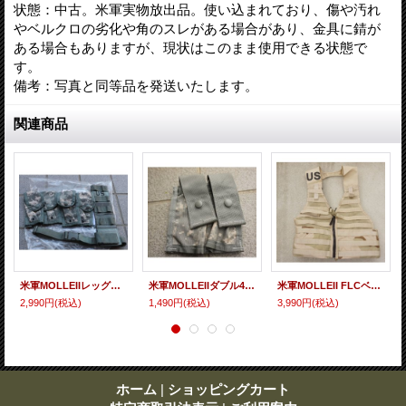
状態：中古。米軍実物放出品。使い込まれており、傷や汚れ
やベルクロの劣化や角のスレがある場合があり、金具に錆が
ある場合もありますが、現状はこのまま使用できる状態で
す。
備考：写真と同等品を発送いたします。
関連商品
米軍MOLLEIIレッグパネル・ピストルマガジンポーチセットUCP迷彩(ACU迷彩)新品
米軍MOLLEIIダブル40mm信号弾ポーチUCP迷彩(ACU迷彩)新品
米軍MOLLEII FLCベスト 3Cデザート迷彩 後期型 新品
2,990円
(税込)
1,490円
(税込)
3,990円
(税込)
ホーム
|
ショッピングカート