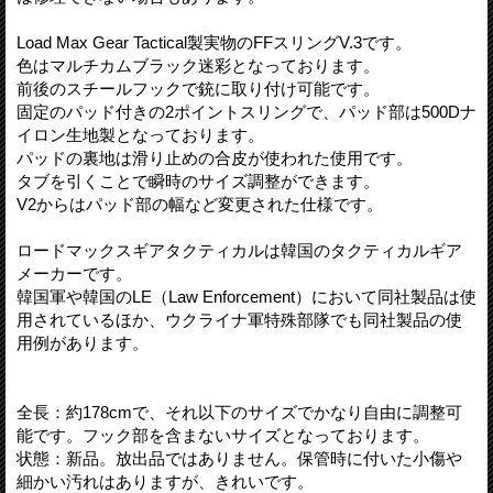
Load Max Gear Tactical製実物のFFスリングV.3です。
色はマルチカムブラック迷彩となっております。
前後のスチールフックで銃に取り付け可能です。
固定のパッド付きの2ポイントスリングで、パッド部は500Dナ
イロン生地製となっております。
パッドの裏地は滑り止めの合皮が使われた使用です。
タブを引くことで瞬時のサイズ調整ができます。
V2からはパッド部の幅など変更された仕様です。
ロードマックスギアタクティカルは韓国のタクティカルギア
メーカーです。
韓国軍や韓国のLE（Law Enforcement）において同社製品は使
用されているほか、ウクライナ軍特殊部隊でも同社製品の使
用例があります。
全長：約178cmで、それ以下のサイズでかなり自由に調整可
能です。フック部を含まないサイズとなっております。
状態：新品。放出品ではありません。保管時に付いた小傷や
細かい汚れはありますが、きれいです。