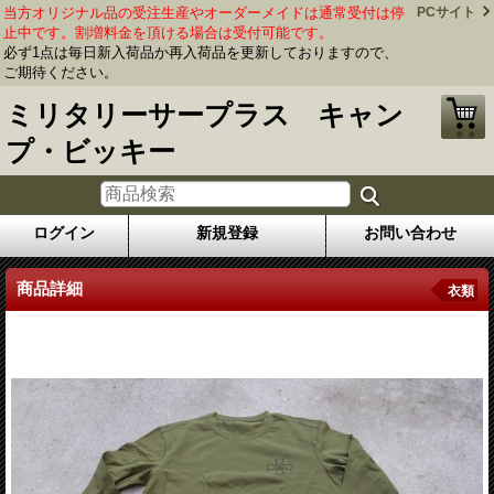
当方オリジナル品の受注生産やオーダーメイドは通常受付は停
PCサイト
止中です。割増料金を頂ける場合は受付可能です。
必ず1点は毎日新入荷品か再入荷品を更新しておりますので、
ご期待ください。
ミリタリーサープラス キャン
プ・ビッキー
ログイン
新規登録
お問い合わせ
商品詳細
衣類