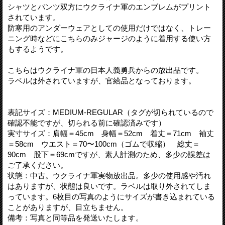
シャツとパンツ双方にウクライナ軍のエンブレムがプリント
されています。
防寒用のアンダーウェアとしての使用だけではなく、トレー
ニング時などにこちらのみジャージのように着用する使い方
もするようです。
こちらはウクライナ軍の日本人義勇兵からの放出品です。
ラベルは外されていますが、官給品となっております。
表記サイズ：MEDIUM-REGULAR（タグが切られているので
確認不能ですが、切られる前に確認済みです）
実寸サイズ：肩幅＝45cm 身幅＝52cm 着丈＝71cm 袖丈
＝58cm ウエスト＝70〜100cm（ゴムで収縮） 総丈＝
90cm 股下＝69cmですが、素人計測のため、多少の誤差は
ご了承ください。
状態：中古。ウクライナ軍実物放出品。多少の使用感や汚れ
はありますが、状態は良いです。ラベルは取り外されてしま
っています。6枚目の写真のようにサイズが書き込まれている
ことがありますが、目立ちません。
備考：写真と同等品を発送いたします。