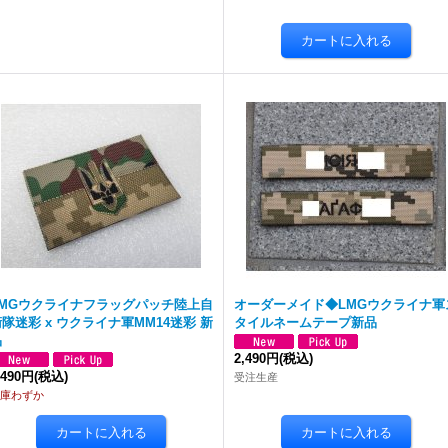
LMGウクライナフラッグパッチ陸上自
オーダーメイド◆LMGウクライナ軍
隊迷彩 x ウクライナ軍MM14迷彩 新
タイルネームテープ新品
品
2,490円
(税込)
,490円
(税込)
受注生産
庫わずか