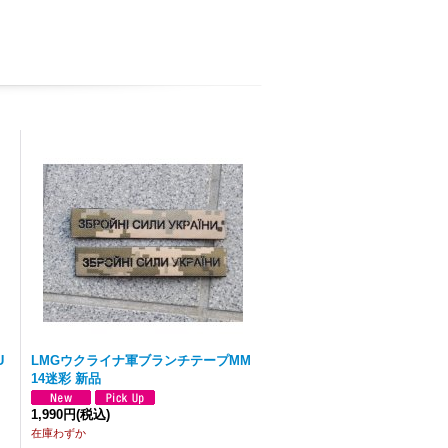
U
LMGウクライナ軍ブランチテープMM
14迷彩 新品
1,990円
(税込)
在庫わずか