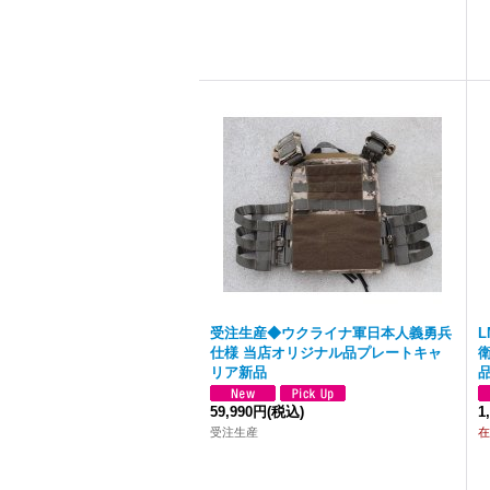
受注生産◆ウクライナ軍日本人義勇兵
仕様 当店オリジナル品プレートキャ
衛
リア新品
59,990円
(税込)
1
受注生産
在