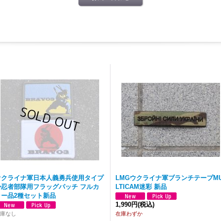
ウクライナ軍日本人義勇兵使用タイプ
LMGウクライナ軍ブランチテープM
◆忍者部隊用フラッグパッチ フルカ
LTICAM迷彩 新品
ラー品2種セット新品
1,990円
(税込)
庫なし
在庫わずか