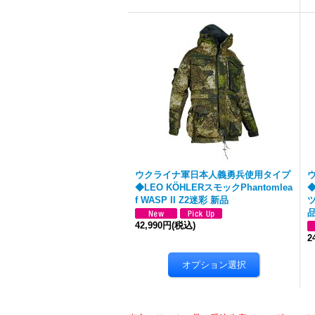
ウクライナ軍日本人義勇兵使用タイプ
◆LEO KÖHLERスモックPhantomlea
◆
f WASP II Z2迷彩 新品
ツ
42,990円
(税込)
2