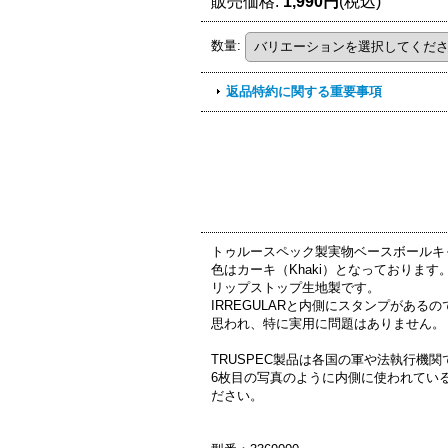
販売価格
:
1,990円
(税込)
数量
:
返品特約に関する重要事項
トゥルースペック製実物ベースボールキャップ（BA
色はカーキ（Khaki）となっております
リップストップ生地製です。
IRREGULARと内側にスタンプがあ
思われ、特に実用に問題はありません。
TRUSPEC製品は各国の軍や法執行機
6枚目の写真のように内側に使われている
ださい。