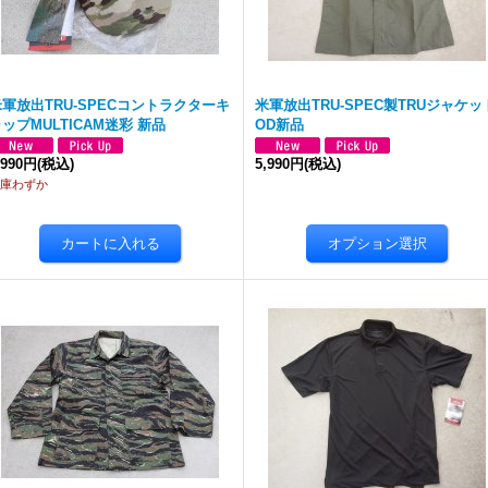
米軍放出TRU-SPECコントラクターキ
米軍放出TRU-SPEC製TRUジャケッ
ップMULTICAM迷彩 新品
OD新品
,990円
(税込)
5,990円
(税込)
庫わずか