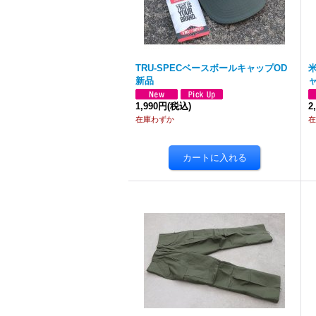
TRU-SPECベースボールキャップOD
新品
ャ
1,990円
(税込)
2
在庫わずか
在