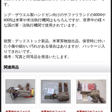
す。
シグ・ザウエル製ハンドガン向けのサファリランドの6004や
6005は米軍や米法執行機関はもちろんですが、世界中の様々
な国の軍・法執行機関で使用されています。
状態：デッドストック新品。米軍実物放出品。保管時に付い
た小傷や細かい汚れがある場合はありますが、パッケージ入
りできれいです。
備考：写真と同等品を発送いたします。
関連商品
米軍放出サファリランド6004レッグホルスターFDE ITI M3Xライト付きシグP228・P229用 新品
米軍放出サファリランド6005レッグホルスターFDEベレッタM92用 新品
米軍放出?サファリランド6004レッグホルスターFDEシグP225・P228・P229用 新品