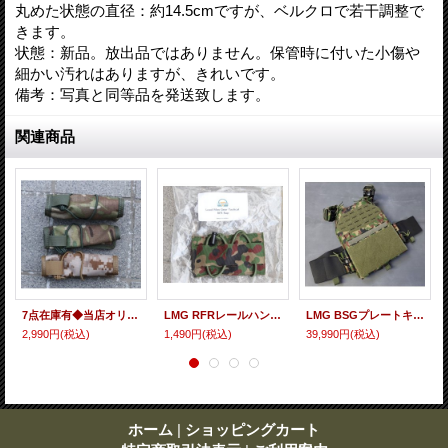
丸めた状態の直径：約14.5cmですが、ベルクロで若干調整で
きます。
状態：新品。放出品ではありません。保管時に付いた小傷や
細かい汚れはありますが、きれいです。
備考：写真と同等品を発送致します。
関連商品
7点在庫有◆当店オリジナル品ローカルメイド品型シュアフィアRC2用サプレッサーカバー新品
LMG RFRレールハンドガードラップ陸上自衛隊迷彩 新品
LMG BSGプレートキャリアmk.2S陸上自衛隊迷彩LARGE新品
2,990円
(税込)
1,490円
(税込)
39,990円
(税込)
ホーム
|
ショッピングカート