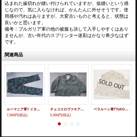
込まれた歯切れが縫い付けられていますが、仮縫いという感
じなので、気に入らなければ、かんたんに外せそうです。使
用感や汚れはありますが、大変古いものと考えると、状態は
良いかと思います。
備考：ブルガリア軍の他の被服も決して入手しやすくはあり
ませんが、古い年代のスプリンター迷彩はかなり希少なはず
です。
関連商品
ルーマニア軍? イタリア軍? M1990リーフ迷彩アーバンタイプ？パンツ56新品
チェコスロヴァキア軍Vz.60ジャケット ニードル迷彩2-B
ベラルーシ軍TTsKO迷彩 上下セット
7,990円
(税込)
5,990円
(税込)