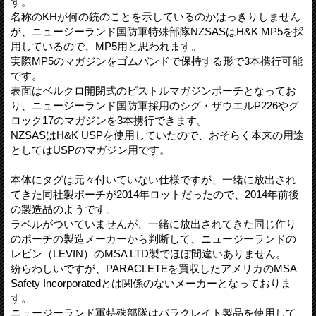
す。
名称のKHが何の銃のことを示しているのかはっきりしません
が、ニュージーランド国防軍特殊部隊NZSASはH&K MP5を採
用しているので、MP5用と思われます。
実際MP5のマガジンをゴムバンドで保持する形で3本携行可能
です。
表面はベルクロ開閉式のピストルマガジンポーチとなってお
り、ニュージーランド国防軍採用のシグ・ザウエルP226やグ
ロック17のマガジンを3本携行できます。
NZSASはH&K USPを使用していたので、おそらく本来の用途
としてはUSPのマガジン用です。
本体にタグは元々付いていない仕様ですが、一緒に放出され
てきた同社製ポーチが2014年ロットだったので、2014年前後
の製造品のようです。
ラベルがついていませんが、一緒に放出されてきた同じ作り
のポーチの製造メーカーから判断して、ニュージーランドの
レビン（LEVIN）のMSA LTD製でほぼ間違いありません。
紛らわしいですが、PARACLETEを買収したアメリカのMSA
Safety Incorporatedとは関係のないメーカーとなっておりま
す。
ニュージーランド軍特殊部隊はパラクレイト製品を使用して