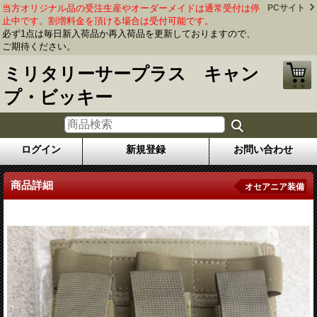
当方オリジナル品の受注生産やオーダーメイドは通常受付は停
PCサイト
止中です。割増料金を頂ける場合は受付可能です。
必ず1点は毎日新入荷品か再入荷品を更新しておりますので、
ご期待ください。
ミリタリーサープラス キャン
プ・ビッキー
ログイン
新規登録
お問い合わせ
商品詳細
オセアニア装備