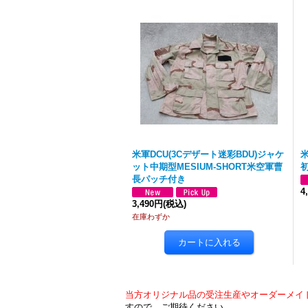
米軍DCU(3Cデザート迷彩BDU)ジャケ
ット中期型MESIUM-SHORT米空軍曹
長パッチ付き
4
3,490円
(税込)
在庫わずか
当方オリジナル品の受注生産やオーダーメイ
すので、ご期待ください。