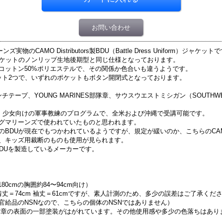
お問い合わせ
CAMO Distributors製BDU（Battle Dress Uniform）ジャケット
ャケットのノンリップ生地後期型と同じ仕様となっております。
%コットン50%ポリエステルで、その関係か色合いも違うようです。
ット2つで、いずれのポケットもボタン開閉式となっております。
ンチテープ、YOUNG MARINES部隊章、サウスウエストミシガン（SOUTHWE
年・少女向けの軍事教練のプログラムで、全米および沖縄で受講可能です。
グマリーンズで使われていたものと思われます。
DUが現在でもつかわれているようですが、規定が緩いのか、こちらのCAMO Di
、キッズ用裁断のものも使用が見られます。
様々なBDUを製造しているメーカーです。
〜180cmの胸囲約84〜94cm向け）
m 着丈＝74cm 袖丈＝61cmですが、素人計測のため、多少の誤差はご了承くだ
密には米軍官給品のNSNなので、こちらの個体のNSNではありません）
C襟章の表面の一部塗装がはがれています。その他使用感や多少の色落ちはあ