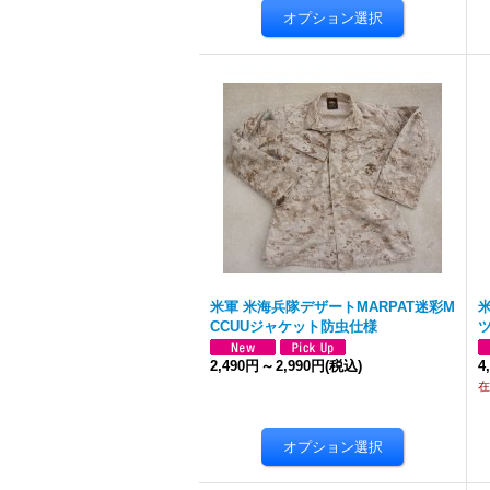
米軍 米海兵隊デザートMARPAT迷彩M
米
CCUUジャケット防虫仕様
ツ
2,490円
～
2,990円
(税込)
4
在