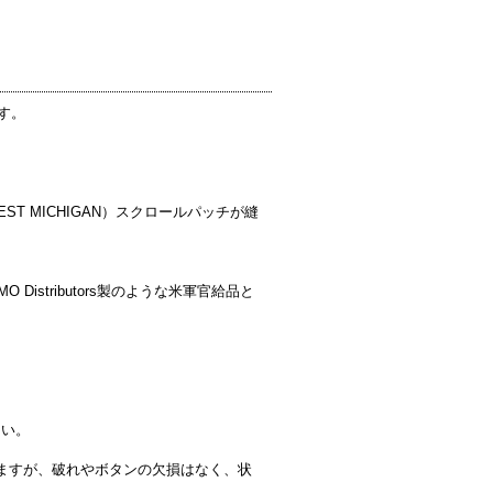
です。
ST MICHIGAN）スクロールパッチが縫
stributors製のような米軍官給品と
さい。
りますが、破れやボタンの欠損はなく、状