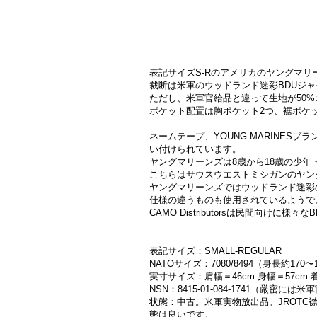
表記サイズS-Rのアメリカのヤングマリーンズ実物の
裁断は米軍のウッドランド迷彩BDUジ
ただし、米軍官給品と違って生地が50
ポケット配置は胸ポケット2つ、裾ポケ
ネームテープ、YOUNG MARINESブラ
い付けられています。
ヤングマリーンズは8歳から18歳の少
こちらはサウスウエストミシガンのヤン
ヤングマリーンズではウッドランド迷彩のB
仕様の違うものも使用されているようで
CAMO Distributorsは民間向けに
表記サイズ：SMALL-REGULAR
NATOサイズ：7080/8494（身長約170
実寸サイズ：肩幅＝46cm 身幅＝57c
NSN：8415-01-084-1741（厳
状態：中古。米軍実物放出品。JROT
態は良いです。