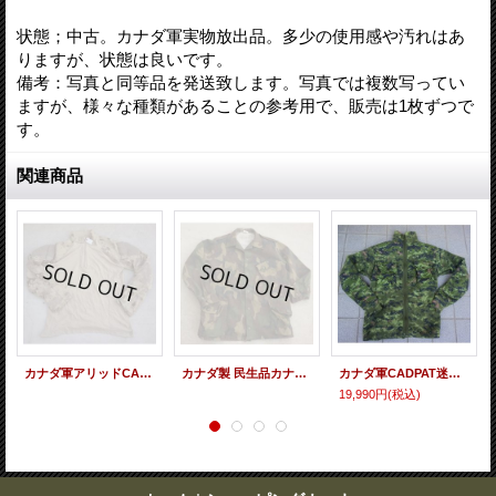
状態；中古。カナダ軍実物放出品。多少の使用感や汚れはあ
りますが、状態は良いです。
備考：写真と同等品を発送致します。写真では複数写ってい
ますが、様々な種類があることの参考用で、販売は1枚ずつで
す。
関連商品
カナダ軍アリッドCADPAT迷彩コンバットシャツLarge
カナダ製 民生品カナダ軍型ジャケット ウッドランド迷彩
カナダ軍CADPAT迷彩フリース7036サイズ
19,990円
(税込)