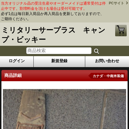
当方オリジナル品の受注生産やオーダーメイドは通常受付は停
PCサイト
止中です。割増料金を頂ける場合は受付可能です。
必ず1点は毎日新入荷品か再入荷品を更新しておりますので、
ご期待ください。
ミリタリーサープラス キャン
プ・ビッキー
ログイン
新規登録
お問い合わせ
商品詳細
カナダ・中南米装備