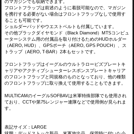
のマガジンでも収納できます。
フロントフラップは前述のように着脱可能なので、マガジン
を携行する必要がない場合はフロントフラップなしで使用す
ることも可能です。
ショルダーパッドやウエストベルトも付属しています。
その他ブラックダイヤモンド（Black Diamond）MTSコンピュ
ーターシステム用の付属品を取り付けるためのHUDホルダー
（AERO, HUD）、GPSポーチ（AERO, GPS POUCH）、ス
トラップ（AERO, T-BAR）2本もセットです。
フロントフラップはイーグルのウルトラロービズプレートキ
ャリアやアクティブシューターレスポンスプレートキャリア
のフロントフラップと同規格のものとなっており、他の種類
のフロントフラップに取り換えて使用することもできます。
MULTICAMのイーグルSOFBAVは米軍特殊部隊でも使用され
ており、CCTや第75レンジャー連隊などで使用例が見られま
す。
表記サイズ：LARGE
状態：デッドストック新品。米軍放出品。保管時に付いた小