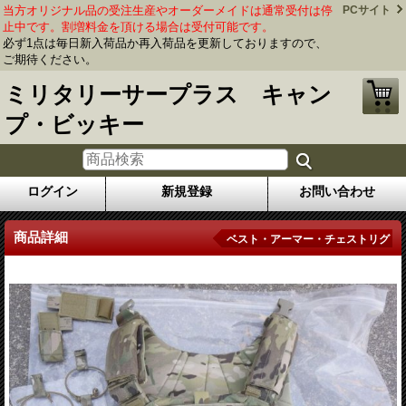
当方オリジナル品の受注生産やオーダーメイドは通常受付は停
PCサイト
止中です。割増料金を頂ける場合は受付可能です。
必ず1点は毎日新入荷品か再入荷品を更新しておりますので、
ご期待ください。
ミリタリーサープラス キャン
プ・ビッキー
ログイン
新規登録
お問い合わせ
商品詳細
ベスト・アーマー・チェストリグ