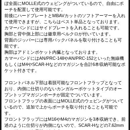
ぼ全面にMOLLE式のウェビングがついているので、自由にポ
ーチを配置して使用可能です。
前後にハードプレートとMBAVカットのソフトアーマーを入れ
て使用できますが、こちらはベスト単品となっております。
カマーバンドにはサイドプレートを入れることも可能です。
胸部と背中側上部には徽章用ベルクロが付いています。
背面のジッパーには専用バックパネルを取り付けることも可
能です。
胸部はアドミンポケット内臓となっております。
カマーバンドにはAN/PRC-148やAN/PRC-152といった無線機
もしくはM4やSCAR-Hなどのマガジンを合計6本収納可能なポ
ケット付きです。
フロントパネル下部は着脱可能なフロントフラップとなって
おり、内側に仕切りのないカンガルーポケットタイプのオー
プントップマガジンポーチが固定でついています。
フロントフラップの表面にはMOLLE式のウェビングがついて
いるので、追加で上からポーチを取り付けることも可能で
す。
フロントフラップにはM16やM4のマガジンを3本収納でき、前
述のように仕切りが内側にないので、SCAR-Hなどの7.62mm