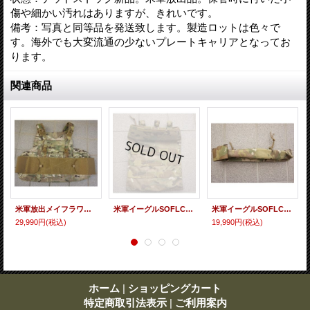
傷や細かい汚れはありますが、きれいです。
備考：写真と同等品を発送致します。製造ロットは色々で
す。海外でも大変流通の少ないプレートキャリアとなってお
ります。
関連商品
米軍放出メイフラワーLPACアーマーキャリアMULTICAM迷彩 初期型 新品
米軍イーグルSOFLCSダンプポーチMULTICAM迷彩 新品
米軍イーグルSOFLCSチャージポーチV2マルチカム迷彩 新品
29,990円
(税込)
19,990円
(税込)
ホーム
|
ショッピングカート
特定商取引法表示
|
ご利用案内