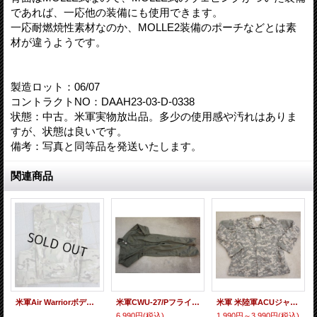
であれば、一応他の装備にも使用できます。
一応耐燃焼性素材なのか、MOLLE2装備のポーチなどとは素
材が違うようです。
製造ロット：06/07
コントラクトNO：DAAH23-03-D-0338
状態：中古。米軍実物放出品。多少の使用感や汚れはありま
すが、状態は良いです。
備考：写真と同等品を発送いたします。
関連商品
米軍Air WarriorボディアーマーOEFCP(MULTICAM迷彩)MEDIUM
米軍CWU-27/Pフライトスーツ セージグリーン46R
米軍 米陸軍ACUジャケットUCP迷彩(ACU迷彩)
6,990円
(税込)
1,990円～3,990円
(税込)