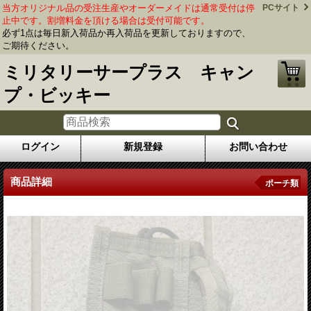
当方オリジナル品の受注生産やオーダーメイドは通常受付は停
PCサイト
止中です。割増料金を頂ける場合は受付可能です。
必ず1点は毎日新入荷品か再入荷品を更新しておりますので、
ご期待ください。
ミリタリーサープラス キャン
プ・ビッキー
ログイン
新規登録
お問い合わせ
商品詳細
ポーチ類