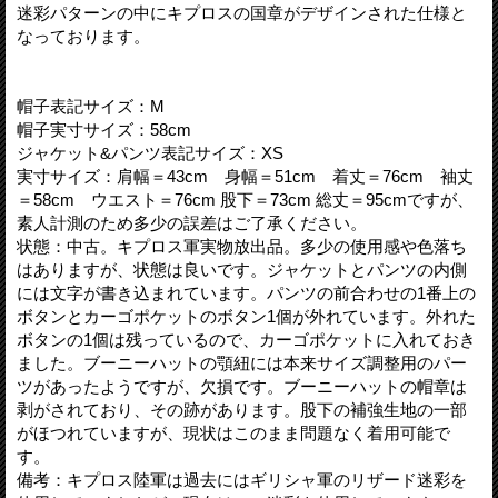
迷彩パターンの中にキプロスの国章がデザインされた仕様と
なっております。
帽子表記サイズ：M
帽子実寸サイズ：58cm
ジャケット&パンツ表記サイズ：XS
実寸サイズ：肩幅＝43cm 身幅＝51cm 着丈＝76cm 袖丈
＝58cm ウエスト＝76cm 股下＝73cm 総丈＝95cmですが、
素人計測のため多少の誤差はご了承ください。
状態：中古。キプロス軍実物放出品。多少の使用感や色落ち
はありますが、状態は良いです。ジャケットとパンツの内側
には文字が書き込まれています。パンツの前合わせの1番上の
ボタンとカーゴポケットのボタン1個が外れています。外れた
ボタンの1個は残っているので、カーゴポケットに入れておき
ました。ブーニーハットの顎紐には本来サイズ調整用のパー
ツがあったようですが、欠損です。ブーニーハットの帽章は
剥がされており、その跡があります。股下の補強生地の一部
がほつれていますが、現状はこのまま問題なく着用可能で
す。
備考：キプロス陸軍は過去にはギリシャ軍のリザード迷彩を