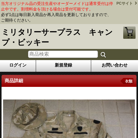
当方オリジナル品の受注生産やオーダーメイドは通常受付は停
PCサイト
止中です。割増料金を頂ける場合は受付可能です。
必ず1点は毎日新入荷品か再入荷品を更新しておりますので、
ご期待ください。
ミリタリーサープラス キャン
プ・ビッキー
ログイン
新規登録
お問い合わせ
商品詳細
衣類