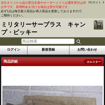
当方オリジナル品の受注生産やオーダーメイドは通常受付は停
PCサイト
止中です。割増料金を頂ける場合は受付可能です。
必ず1点は毎日新入荷品か再入荷品を更新しておりますので、
ご期待ください。
ミリタリーサープラス キャン
プ・ビッキー
ログイン
新規登録
お問い合わせ
商品詳細
ホルスター