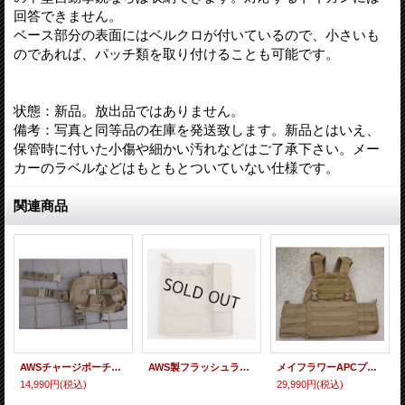
回答できません。
ベース部分の表面にはベルクロが付いているので、小さいも
のであれば、パッチ類を取り付けることも可能です。
状態：新品。放出品ではありません。
備考：写真と同等品の在庫を発送致します。新品とはいえ、
保管時に付いた小傷や細かい汚れなどはご了承下さい。メー
カーのラベルなどはもともとついていない仕様です。
関連商品
AWSチャージポーチCB(コヨーテブラウン)新品
AWS製フラッシュライトポーチ付きアドミンポーチCB(コヨーテブラウン)新品
メイフラワーAPCプレートキャリアCB(コヨーテブラウン)初期型SMALL/MEDIUM新品
14,990円
(税込)
29,990円
(税込)