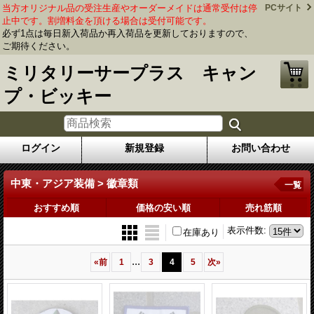
当方オリジナル品の受注生産やオーダーメイドは通常受付は停
PCサイト
止中です。割増料金を頂ける場合は受付可能です。
必ず1点は毎日新入荷品か再入荷品を更新しておりますので、
ご期待ください。
ミリタリーサープラス キャン
プ・ビッキー
ログイン
新規登録
お問い合わせ
中東・アジア装備 > 徽章類
一覧
おすすめ順
価格の安い順
売れ筋順
表示件数
:
在庫あり
...
«
前
1
3
4
5
次
»