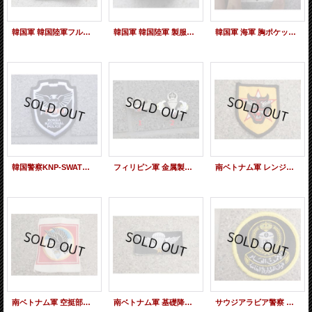
韓国軍 韓国陸軍フルカラー歩兵科兵科章 新品
韓国軍 韓国陸軍 製服用金属製歩兵科兵科章
韓国軍 海軍 胸ポケット用アイロンプリント転写ステンシルシート
韓国警察KNP-SWAT部隊章
フィリピン軍 金属製降下章各種 新品
南ベトナム軍 レンジャー部隊メロウエッジタイプ レプリカ新品
南ベトナム軍 空挺部隊BEVO織パッチタイプ後期型レプリカ新品
南ベトナム軍 基礎降下章BEVO織パッチタイプ レプリカ
サウジアラビア警察 部隊章 新品