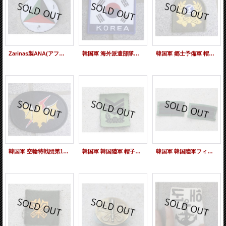
Zarinas製ANA(アフガニスタン政府軍)エンブレム パッチ新品
韓国軍 海外派遣部隊用 大韓民国フラッグパッチ新品
韓国軍 郷土予備軍 帽章 新品
韓国軍 空輸特戦団第11空挺特殊作戦旅団 部隊章 新品
韓国軍 韓国陸軍 帽子用サブデュード上士(曹長)階級章
韓国軍 韓国陸軍フィールドジャケット用サブデュード上兵階級章2枚セット