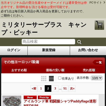
当方オリジナル品の受注生産やオーダーメイドは通常受付は停
PCサイト
止中です。割増料金を頂ける場合は受付可能です。
必ず1点は毎日新入荷品か再入荷品を更新しておりますので、
ご期待ください。
ミリタリーサープラス キャン
プ・ビッキー
ログイン
新規登録
お問い合わせ
その他ヨーロッパ装備
一覧
おすすめ順
価格の安い順
売れ筋順
表示件数
:
在庫あり
...
«
前
1
2
3
51
次
»
アイルランド軍 戦闘服シャツPaddyflage迷彩
MEDIUM