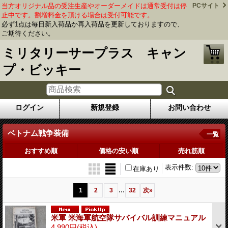
当方オリジナル品の受注生産やオーダーメイドは通常受付は停
PCサイト
止中です。割増料金を頂ける場合は受付可能です。
必ず1点は毎日新入荷品か再入荷品を更新しておりますので、
ご期待ください。
ミリタリーサープラス キャン
プ・ビッキー
ログイン
新規登録
お問い合わせ
ベトナム戦争装備
一覧
おすすめ順
価格の安い順
売れ筋順
表示件数
:
在庫あり
...
1
2
3
32
次
»
米軍 米海軍航空隊サバイバル訓練マニュアル
4,990円
(税込)