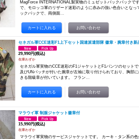
MagForce INTERNATIONAL製実物のミュゼットバックパック
で、モロッコ軍のリザード迷彩のように赤みの強い色合いとなって
ックパックで、両側面…
セネガル軍CCE迷彩F1上下セット国連派遣部隊 徽章・腕章付き新
29,990円
(税込)
在庫わずか
セネガル軍実物のCCE迷彩のF1ジャケットとF1パンツのセットで
及びUNパッチが付いた腕章が左袖に取り付けられており、胸部
きる階級章が付いています。 フラン…
マラウイ軍 制服ジャケット徽章付
15,990円
(税込)
在庫わずか
マラウイ軍実物のサービスジャケットです。 カーキ・タン系の色