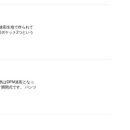
迷彩生地で作られて
裾ポケット2つという
色はDPM迷彩となっ
イ開閉式です。 パンツ