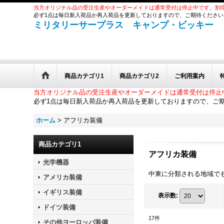
当方オリジナル品の受注生産やオーダーメイドは通常受付は停止中です。割
必ず1点は毎日新入荷品か再入荷品を更新しておりますので、ご期待ください
ミリタリーサープラス キャンプ・ビッキー
商品カテゴリ1
商品カテゴリ2
ご利用案内
当方オリジナル品の受注生産やオーダーメイドは通常受付は停止
必ず1点は毎日新入荷品か再入荷品を更新しておりますので、ご
ホーム
>
アフリカ装備
商品カテゴリ1
アフリカ装備
光学機器
中東に分類される地域で
アメリカ装備
イギリス装備
表示数
:
ドイツ装備
17
件
その他ヨーロッパ装備