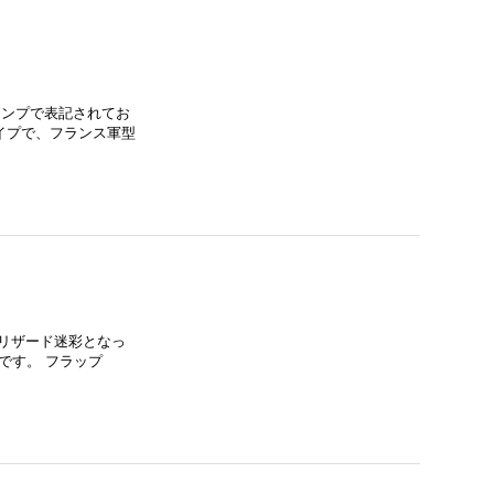
タンプで表記されてお
イプで、フランス軍型
色はリザード迷彩となっ
です。 フラップ