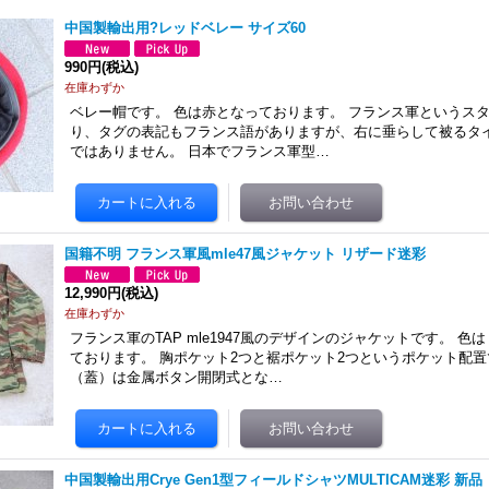
中国製輸出用?レッドベレー サイズ60
990円
(税込)
在庫わずか
ベレー帽です。 色は赤となっております。 フランス軍というス
り、タグの表記もフランス語がありますが、右に垂らして被るタ
ではありません。 日本でフランス軍型…
国籍不明 フランス軍風mle47風ジャケット リザード迷彩
12,990円
(税込)
在庫わずか
フランス軍のTAP mle1947風のデザインのジャケットです。 
ております。 胸ポケット2つと裾ポケット2つというポケット配置
（蓋）は金属ボタン開閉式とな…
中国製輸出用Crye Gen1型フィールドシャツMULTICAM迷彩 新品