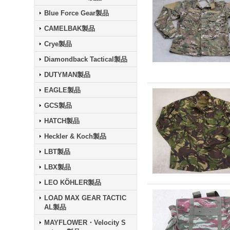
Blue Force Gear製品
CAMELBAK製品
Crye製品
Diamondback Tactical製品
DUTYMAN製品
EAGLE製品
GCS製品
HATCH製品
Heckler & Koch製品
LBT製品
LBX製品
LEO KÖHLER製品
LOAD MAX GEAR TACTIC
AL製品
MAYFLOWER・Velocity S