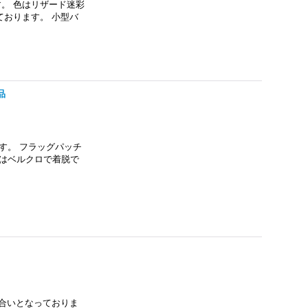
です。 色はリザード迷彩
おります。 小型バ
品
す。 フラッグパッチ
にはベルクロで着脱で
合いとなっておりま