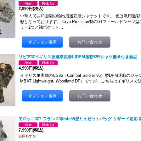
2,990円
(税込)
中華人民共和国製の輸出用迷彩服ジャケットです。 色は汎用迷彩
彩となっております。 Crye Precision製のG1フィールドシャ
ット2つと袖ポケット…
リビア軍イギリス派遣隊員着用DPM迷彩S95シャツ徽章付き新品
4,990円
(税込)
イギリス軍実物のCS95（Combat Soldier 95）型DPM迷彩のジャケ
MBAT Lightweight, Woodland DP）ですが、こちらはイギリス
モロッコ軍? フランス軍mle55型ミュゼットバッグ リザード迷彩 
7,990円
(税込)
在庫わずか