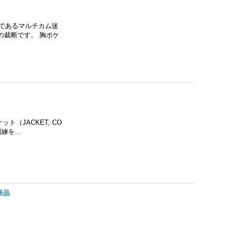
であるマルチカム迷
ツ型の裁断です。 胸ポケ
ット（JACKET, CO
で訓練を…
新品