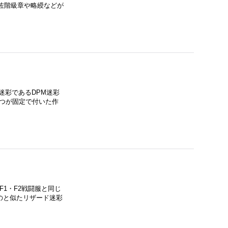
大佐階級章や略綬などが
迷彩であるDPM迷彩
6つが固定で付いた作
F1・F2戦闘服と同じ
のと似たリザード迷彩