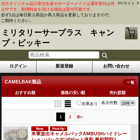
当方オリジナル品の受注生産やオーダーメイドは通常受付は停
PCサイト
止中です。割増料金を頂ける場合は受付可能です。
必ず1点は毎日新入荷品か再入荷品を更新しておりますので、
ご期待ください。
ミリタリーサープラス キャン
プ・ビッキー
ログイン
新規登録
お問い合わせ
CAMELBAK製品
一覧
おすすめ順
価格の安い順
売れ筋順
表示件数
:
在庫あり
1
2
次
»
米軍放出キャメルバックAMBUSHハイドレー
ションパック3Cデザート迷彩 最初期型?