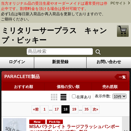
当方オリジナル品の受注生産やオーダーメイドは通常受付は停
PCサイト
止中です。割増料金を頂ける場合は受付可能です。
必ず1点は毎日新入荷品か再入荷品を更新しておりますので、
ご期待ください。
ミリタリーサープラス キャン
プ・ビッキー
ログイン
新規登録
お問い合わせ
PARACLETE製品
一覧
おすすめ順
価格の安い順
売れ筋順
表示件数
:
在庫あり
...
...
«
前
1
17
18
19
35
次
»
MSAパラクレイト ラージフラッシュバンポー